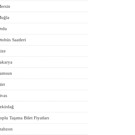
ersin
uğla
rdu
tobüs Saatleri
ize
akarya
amsun
iirt
ivas
ekirdağ
oplu Taşıma Bilet Fiyatları
rabzon