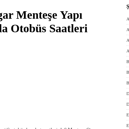
gar Menteşe Yapı
A
a Otobüs Saatleri
A
A
A
B
B
B
D
D
E
E