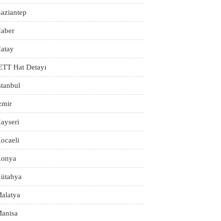
aziantep
aber
atay
ETT Hat Detayı
stanbul
zmir
ayseri
ocaeli
onya
ütahya
alatya
anisa