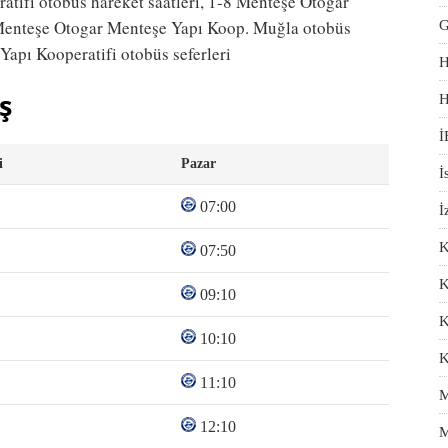
tifi otobüs hareket saatleri, 1-8 Menteşe Otogar
8 Menteşe Otogar Menteşe Yapı Koop. Muğla otobüs
G
apı Kooperatifi otobüs seferleri
H
ş
H
İ
i
Pazar
İ
07:00
İ
K
07:50
K
09:10
K
10:10
K
11:10
M
12:10
M