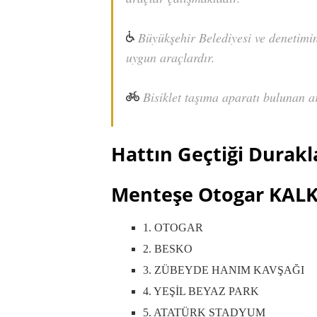
Büyükşehir Belediyesi ve denetimind
uygun araçlardır.
Bisiklet taşıma aparatı bulunan a
Hattın Geçtiği Durakl
Menteşe Otogar KALK
1. OTOGAR
2. BESKO
3. ZÜBEYDE HANIM KAVŞAĞI
4. YEŞİL BEYAZ PARK
5. ATATÜRK STADYUM