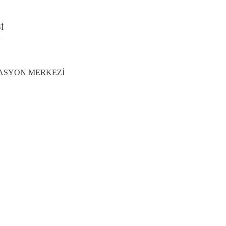
İ
Ü
TASYON MERKEZİ