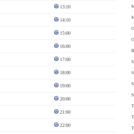
M
13:10
M
14:10
O
15:00
O
16:00
R
17:00
S
18:00
S
S
19:00
S
20:00
T
21:00
T
22:00
T