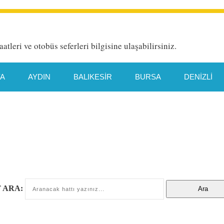
aatleri ve otobüs seferleri bilgisine ulaşabilirsiniz.
YA
AYDIN
BALIKESIR
BURSA
DENIZLI
HATAY
İETT HAT DETAYI
İSTANBUL
İZMIR
TYA
MANISA
MERSIN
MUĞLA
ORDU
TEKIRDAĞ
TRABZON
VAN
 ARA: