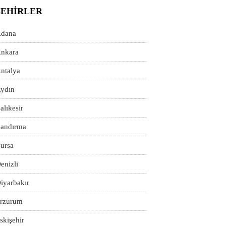
ŞEHIRLER
dana
nkara
ntalya
ydın
alıkesir
andırma
ursa
enizli
iyarbakır
rzurum
skişehir