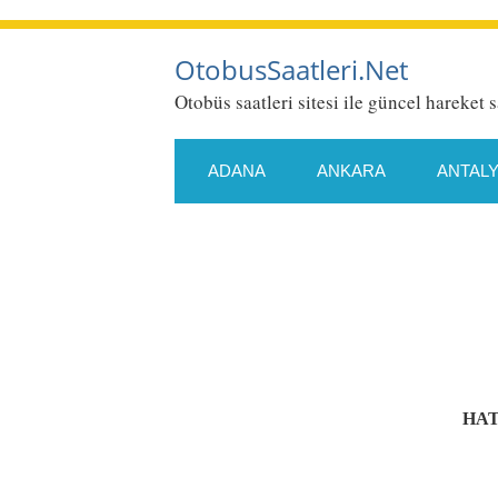
OtobusSaatleri.Net
Otobüs saatleri sitesi ile güncel hareket s
ADANA
ANKARA
ANTAL
ESKIŞEHIR
GAZIANTEP
KONYA
KÜTAHYA
MALA
SAMSUN
SIIRT
SIVAS
HAT